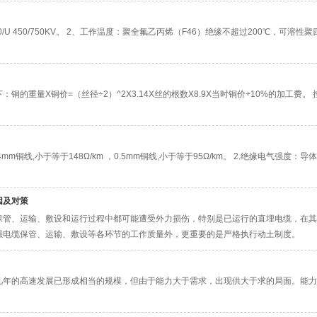
/U 450/750KV。 2、工作温度：聚全氟乙丙烯（F46）绝缘不超过200℃，可溶性
铜的重量X铜价=（丝径÷2）^2X3.14X丝的根数X8.9X当时铜价+10%的加工费
.4mm铜线,小于等于148Ω/km ，0.5mm铜线,小于等于95Ω/km。 2.绝缘电气强度：导体
原因及对策
保管、运输、敷设和运行过程中都可能遭受外力损伤，特别是已运行的直埋电缆，在其
强电缆保管、运输、敷设等各环节的工作质量外，更重要的是严格执行动土制度。
几年的高速发展已形成相当的规模，但由于能力大于需求，出现供大于求的局面。能力
。