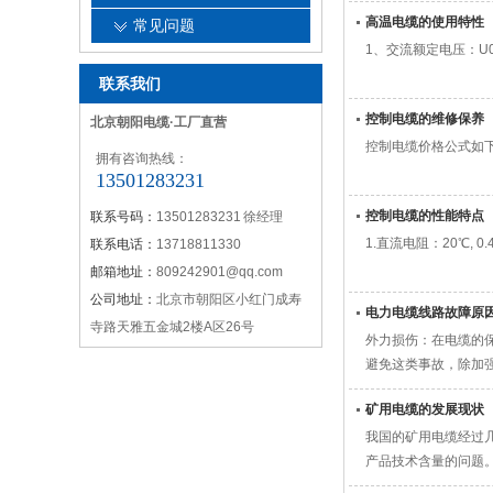
高温电缆的使用特性
常见问题
1、交流额定电压：U0
联系我们
控制电缆的维修保养
北京朝阳电缆·工厂直营
控制电缆价格公式如下：
拥有咨询热线：
13501283231
控制电缆的性能特点
联系号码：
13501283231 徐经理
1.直流电阻：20℃, 0
联系电话：
13718811330
邮箱地址：
809242901@qq.com
公司地址：
北京市朝阳区小红门成寿
电力电缆线路故障
寺路天雅五金城2楼A区26号
外力损伤：在电缆的
避免这类事故，除加
矿用电缆的发展现状
我国的矿用电缆经过
产品技术含量的问题