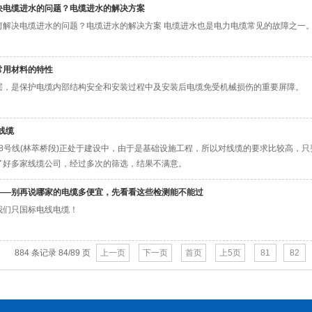
决电缆进水的问题？电缆进水的解决方案
如何解决电缆进水的问题？电缆进水的解决方案 电缆进水也是电力电缆常见的故障之一
常用材料的特性
层，是保护电缆内部结构安全和安装过程中及安装后电缆免受机械损伤的重要屏障。
线缆
地铁8号线(林萃桥段)正处于建设中，由于是基础设施工程，所以对线缆的要求比较高
了好多家线缆公司，经过多次的筛选，结果不满意。
——别再说哪家的电缆多便宜，先看看这些检测能不能过
我们只国标电线电缆！
884 条记录 84/89 页
上一页
下一页
首页
上5页
81
82