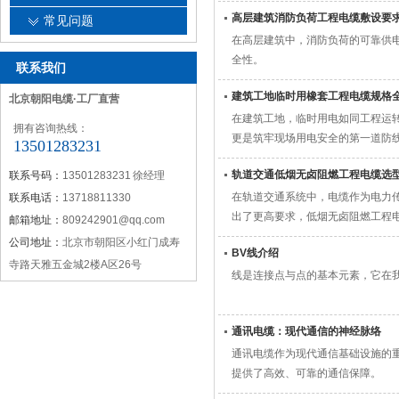
高层建筑消防负荷工程电缆敷设要
常见问题
在高层建筑中，消防负荷的可靠供
全性。
联系我们
建筑工地临时用橡套工程电缆规格
北京朝阳电缆·工厂直营
在建筑工地，临时用电如同工程运
拥有咨询热线：
更是筑牢现场用电安全的第一道防
13501283231
轨道交通低烟无卤阻燃工程电缆选
联系号码：
13501283231 徐经理
在轨道交通系统中，电缆作为电力传
联系电话：
13718811330
出了更高要求，低烟无卤阻燃工程
邮箱地址：
809242901@qq.com
公司地址：
北京市朝阳区小红门成寿
BV线介绍
寺路天雅五金城2楼A区26号
线是连接点与点的基本元素，它在
通讯电缆：现代通信的神经脉络
通讯电缆作为现代通信基础设施的
提供了高效、可靠的通信保障。