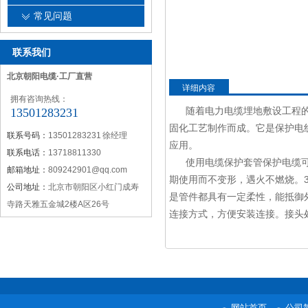
常见问题
联系我们
北京朝阳电缆·工厂直营
详细内容
拥有咨询热线：
随着电力电缆埋地敷设工程
13501283231
固化工艺制作而成。它是保护电
联系号码：
13501283231 徐经理
应用。
联系电话：
13718811330
使用电缆保护套管保护电缆可
邮箱地址：
809242901@qq.com
期使用而不变形，遇火不燃烧。
公司地址：
北京市朝阳区小红门成寿
是管件都具有一定柔性，能抵御
寺路天雅五金城2楼A区26号
连接方式，方便安装连接。接头
网站首页
公司